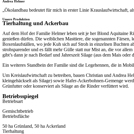
Andrea Helmer
„Ökolandbau bedeutet für mich in erster Linie Krauslaufwirtschaft, al
Unsere Produktion
Tierhaltung und Ackerbau
Auf dem Hof der Familie Helmer leben seit je her Blond Aquitaine Rin
genießen dürfen. Die weiblichen Masttiere, die sogenannten Färsen, 
Boxenlaufställen, wo jede Kuh sich auf Stroh in einzelnen Buchten a
strohsparender und es fällt mehr Gülle statt nur Mist an, die vor alle
gibt’s dann je nach Bedarf und Jahreszeit Silage (aus dem Mais oder
Ein weiteres Standbein der Familie sind die Legehennen, die in Mobi
Um Kreislaufwirtschaft zu betreiben, bauen Christian und Andrea Hel
kleingehäckselt als Silage) sowie Hafer-Ackerbohnen-Gemenge werden 
Grünfutter oder konserviert als Silage an die Rinder verfüttert wird.
Betriebsspiegel
Betriebsart
Gemischtbetrieb
Betriebsfläche
50 ha Grünland, 50 ha Ackerland
Tierhaltung