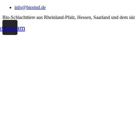
Zum
info@biorind.de
Inhalt
Bio-Schlachttiere aus Rheinland-Pfalz, Hessen, Saarland und dem s
wechseln
nstagram