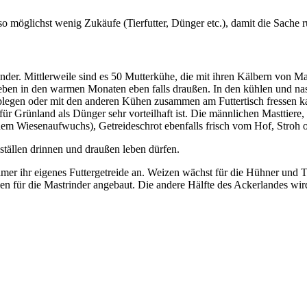
so möglichst wenig Zukäufe (Tierfutter, Dünger etc.), damit die Sache r
der. Mittlerweile sind es 50 Mutterkühe, die mit ihren Kälbern von Mai
leben in den warmen Monaten eben falls draußen. In den kühlen und nas
blegen oder mit den anderen Kühen zusammen am Futtertisch fressen ka
m für Grünland als Dünger sehr vorteilhaft ist. Die männlichen Masttiere
 dem Wiesenaufwuchs), Getreideschrot ebenfalls frisch vom Hof, Stroh 
lställen drinnen und draußen leben dürfen.
mer ihr eigenes Futtergetreide an. Weizen wächst für die Hühner und 
für die Mastrinder angebaut. Die andere Hälfte des Ackerlandes wird g